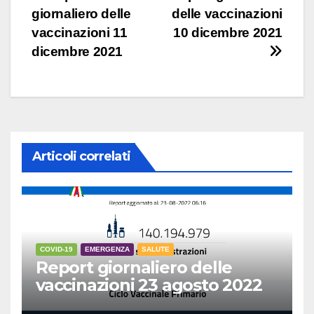
giornaliero delle
delle vaccinazioni
articoli
vaccinazioni 11
10 dicembre 2021
dicembre 2021
Articoli correlati
COVID-19
EMERGENZA
SALUTE
Report giornaliero delle
vaccinazioni 23 agosto 2022